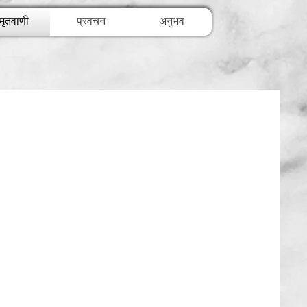
मृतवाणी
प्रवचन
अनुभव