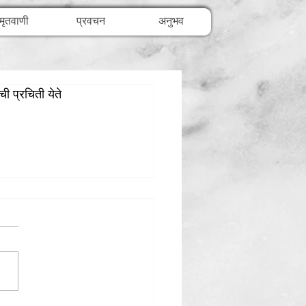
मृतवाणी
प्रवचन
अनुभव
ी प्रचिती येते