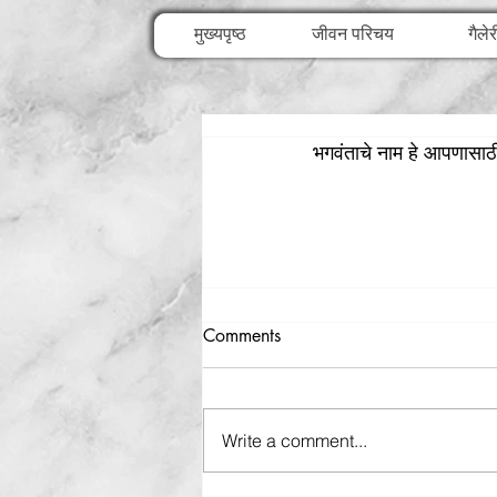
मुख्यपृष्ठ
जीवन परिचय
गैलेर
भगवंताचे नाम हे आपणासाठी
Comments
Write a comment...