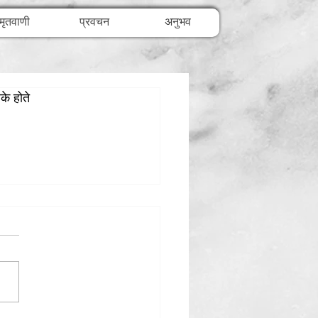
मृतवाणी
प्रवचन
अनुभव
के होते