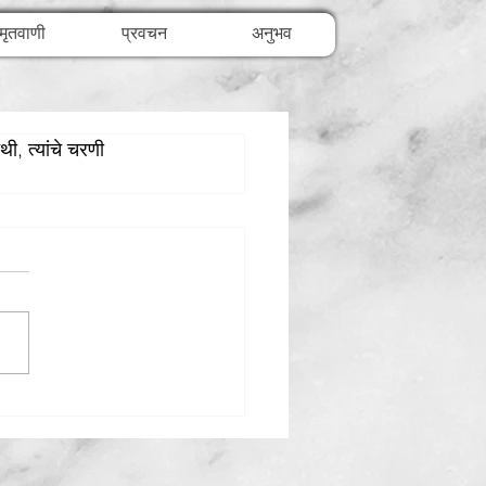
मृतवाणी
प्रवचन
अनुभव
थी, त्यांचे चरणी 