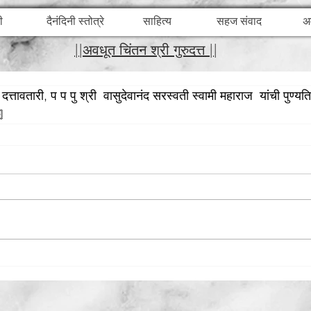
ी
दैनंदिनी स्तोत्रे
साहित्य
सहज संवाद
अ
||अवधूत चिंतन श्री गुरुदत्त ||
्तावतारी, प प पु श्री  वासुदेवानंद सरस्वती स्वामी महाराज  यांची पुण्यति
