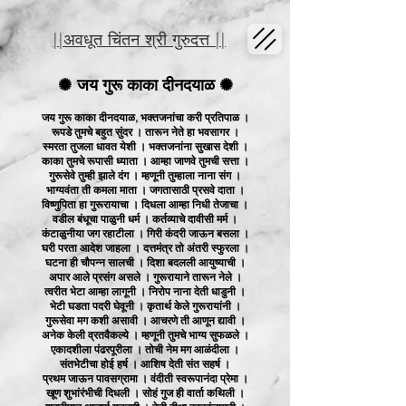
||अवधूत चिंतन श्री गुरुदत्त ||
✺
✺
जय गुरू काका दीनदयाळ
जय गुरू काका दीनदयाळ, भक्तजनांचा करी प्रतिपाळ ।
रूपडे तुमचे बहुत सुंदर । तारून नेते हा भवसागर ।
स्मरता तुजला धावत येशी । भक्तजनांना सुखास देशी ।
काका तुमचे रूपासी ध्याता । आम्हा जाणवे तुमची सत्ता ।
गुरूसेवे तुम्ही झाले दंग । म्हणूनी तुम्हाला नाना संग ।
भाग्यवंता ती कमला माता । जगतासाठी प्रसवे दाता ।
विष्णुपिता हा गुरूरायाचा । दिधला आम्हा निधी तेजाचा ।
वडील बंधूचा पाळुनी धर्म । कर्तव्याचे दावीसी मर्म ।
कंटाळुनीया जग रहाटीला । गिरी कंदरी जाऊन बसला ।
घरी परता आदेश जाहला । दत्तमंत्र तो अंतरी स्फुरला ।
घटना ही चौपन्न सालची । दिशा बदलली आयुष्याची ।
अपार आले प्रसंग असले । गुरूरायाने तारून नेले ।
त्वरीत भेटा आम्हा लागूनी । निरोप नाना देती धाडुनी ।
भेटी घडता पदरी घेवूनी । कृतार्थ केले गुरूरायांनी ।
गुरूसेवा मग कशी असावी । आचरणे ती आणून द्यावी ।
अनेक केली व्रतवैकल्ये । म्हणूनी तुमचे भाग्य सुफळले ।
एकादशीला पंढरपूरीला । तोची नेम मग आळंदीला ।
संतभेटीचा होई हर्ष । आशिष देती संत सहर्ष ।
प्रथम जाऊन पावसग्रामा । वंदीती स्वरूपानंदा प्रेमा ।
खूण शुभांरंभीची दिधली । सोहं गुज ही वार्ता कथिली ।