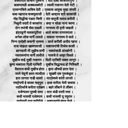
शक्तीपात आचार्य गुळवणी । देती दीक्षा काकांलागुनी ।
बाळप्पामठी अक्कलकोटी । स्वामी गजानन देती भेटी ।
प्रसन्नचित्ते आशिष देती । प्रकाश आमुचा तुम्हा संगती ।
बाबा महाराज माचणूरवासी । देती आश्रय श्री काकांसी ।
मोह सिद्धीचा पडता चित्ती । संत बापूजी सावध करीती ।
निक्षूनी वदती ते काकांना । कदा न सोडा नाना चरणा ।
दोन तपांची सेवा घडली । नानामय ती वृत्ती जाहली ।
इंद्राहूनी मलकापूरीला । आले काका वास्तव्याला ।
अनेक लोक मार्गी लावले । सकला नानामय ते कले ।
भिन्न प्रदेशी करूनी भ्रमणा । कार्य करीशी अतीव गहना ।
वास जाहला खामगावासी । भक्तजनांची तिथेच काशी ।
ज्ञानदायी ती तुझीच वाणी । भक्तांसाठी अंतर्ज्ञानी ।
नवतरूणांना मार्गी लावीले । नामाचे ते अमृत दिधले ।
तुम्हीच साई तुम्ही गजानन । दिली प्रचिती भक्ता लागून ।
कुणा भक्ताला दिली प्रचिती । तुम्हीच सिद्धारूढ हो निश्चिती ।
वैद्यराज कधी तुम्हीच होता । कृपा औषधी हाता देता ।
स्वये घेवूनी हदय व्याधीला । सुखवी एक गुरूबंधूला ।
हात लागता गाडी धावते । यात्रेमध्ये शांती लाभते ।
स्मर्तृगामी हे काका सद्गुरू । हाक मारीता येती सत्वरू ।
पदतिर्थाचे करीता प्रोक्षण । बहरे लींबाने ते लींबण ।
पर्जन्यावर तुमची सत्ता । वारा थंडी वरती मत्ता ।
कधी भाससी राधेश्याम । कधी भाससी तू रघुराम ।
गावोगावी याग करीवीले । भक्तजनांचे मंगल केले ।
अन्नशांती ही आवड तुमची । प्रतिवर्षाला करीती स्वयेची ।
गाणगापुराला संगमावरती । भीमा अमरजा दर्शन देती ।
काय वर्णू तव अधिकार । भक्तजनांचा तू आधार ।
भजन किर्तनी होई दंग । लावी सकला नाना छंद ।
जगत भासे शून्य तूझ्याविण । शांती लाभते होता पदीलीन ।